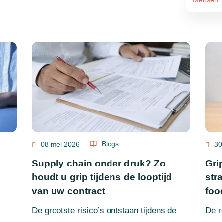
Mensen
Blogs
08 mei 2026
30
Supply chain onder druk? Zo
Gri
houdt u grip tijdens de looptijd
str
van uw contract
foo
De grootste risico’s ontstaan tijdens de
De r