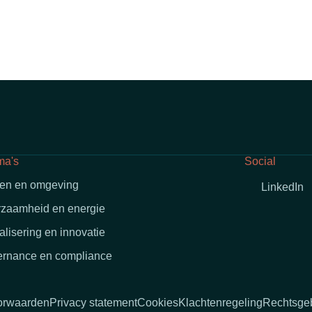
ma's
Social
en en omgeving
LinkedIn
zaamheid en energie
talisering en innovatie
rnance en compliance
orwaarden
Privacy statement
Cookies
Klachtenregeling
Rechtsgeb