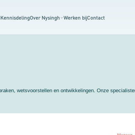
n
Kennisdeling
Over Nysingh
Werken bij
Contact
praken, wetsvoorstellen en ontwikkelingen. Onze specialisten