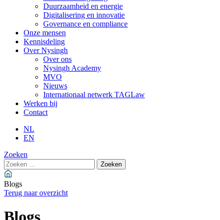
Duurzaamheid en energie
Digitalisering en innovatie
Governance en compliance
Onze mensen
Kennisdeling
Over Nysingh
Over ons
Nysingh Academy
MVO
Nieuws
Internationaal netwerk TAGLaw
Werken bij
Contact
NL
EN
Zoeken
Zoeken
naar:
Blogs
Terug naar overzicht
Blogs