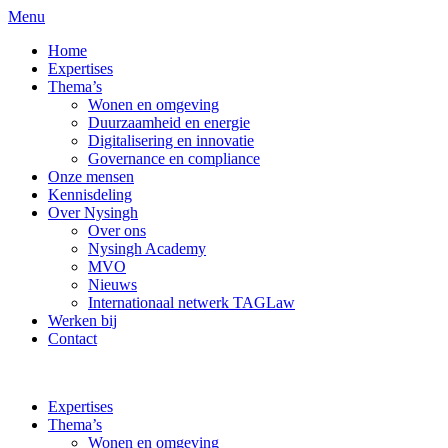
Menu
Home
Expertises
Thema’s
Wonen en omgeving
Duurzaamheid en energie
Digitalisering en innovatie
Governance en compliance
Onze mensen
Kennisdeling
Over Nysingh
Over ons
Nysingh Academy
MVO
Nieuws
Internationaal netwerk TAGLaw
Werken bij
Contact
Expertises
Thema’s
Wonen en omgeving