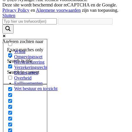
Deze site wordt beschermd door reCAPTCHA en de Google.
Privacy Policy
en
Algemene voorwaarden
zijn van toepassing.
Sluiten
Anderen zochten naar
Exact matches only
Whoa
Omgevingswet
Search in title
Herstructurering
Verzekeringsrecht
Search in content
Didam-arrest
Overheid
Faillissementen
Wet bestuur en toezicht