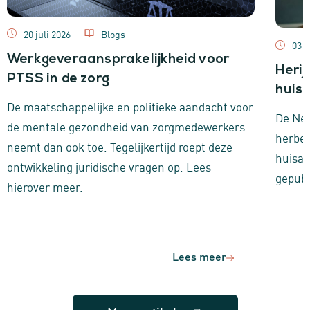
20 juli 2026
Blogs
03 j
Werkgeveraansprakelijkheid voor
Herij
PTSS in de zorg
huisa
De maatschappelijke en politieke aandacht voor
De Ned
de mentale gezondheid van zorgmedewerkers
herbeo
neemt dan ook toe. Tegelijkertijd roept deze
huisar
ontwikkeling juridische vragen op. Lees
gepubl
hierover meer.
Lees meer