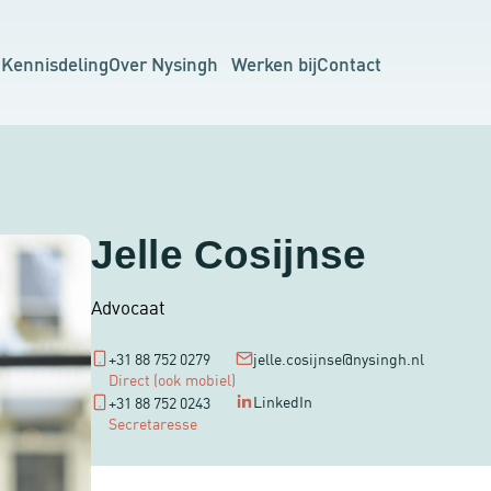
n
Kennisdeling
Over Nysingh
Werken bij
Contact
Jelle Cosijnse
Advocaat
+31 88 752 0279
jelle.cosijnse@nysingh.nl
Direct (ook mobiel)
LinkedIn
+31 88 752 0243
Secretaresse