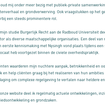
houd mij onder meer bezig met publiek-private samenwerkin
tenverhaal en grondverwerving. Ook vraagstukken op het g
rbij een steeds prominentere rol.
mijn studie Burgerlijk Recht aan de Radboud Universiteit dee
tor als diverse maatschappelijke organisaties. Een deel van m
n eerste kennismaking met Nysingh vond plaats tijdens een 
ocaat heb voortgezet binnen de civiele overheidspraktijk.
ënten waarderen mijn nuchtere aanpak, betrokkenheid en oog 
k en help cliënten graag bij het realiseren van hun ambities e
daging om complexe regelgeving te vertalen naar heldere e
 onze website deel ik regelmatig actuele ontwikkelingen, inz
iedsontwikkeling en grondzaken.