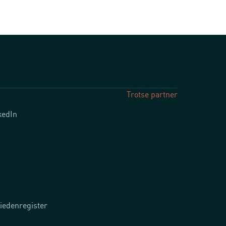
Trotse partner
kedIn
iedenregister