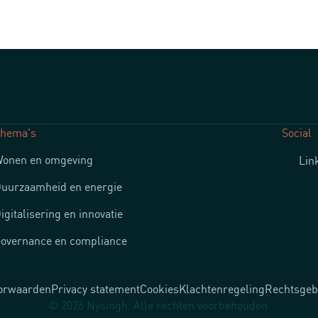
hema's
Social
onen en omgeving
Lin
uurzaamheid en energie
igitalisering en innovatie
overnance en compliance
orwaarden
Privacy statement
Cookies
Klachtenregeling
Rechtsgeb
© 2026 Nysingh. Alle rechten voorbehouden.