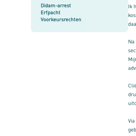
Didam-arrest
Ik 
Erfpacht
kos
Voorkeursrechten
daa
Na 
sec
Mij
adv
Cli
dru
uit
Via
geb