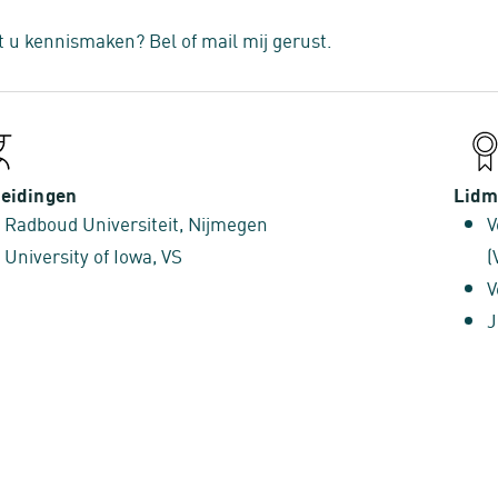
t u kennismaken? Bel of mail mij gerust.
eidingen
Lidm
Radboud Universiteit, Nijmegen
V
University of Iowa, VS
(
V
J