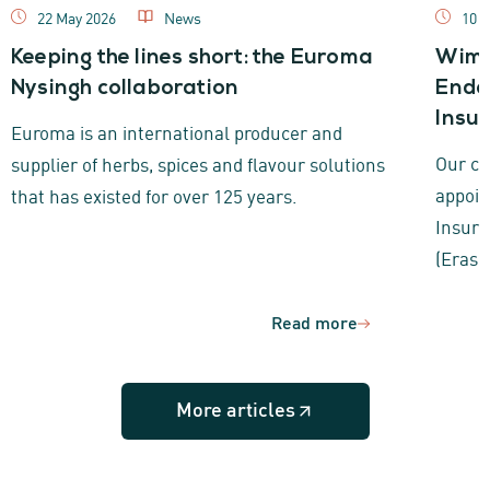
22 May 2026
News
10 
Keeping the lines short: the Euroma
Wim 
Nysingh collaboration
Endo
Insu
Euroma is an international producer and
Our co
supplier of herbs, spices and flavour solutions
appoin
that has existed for over 125 years.
Insura
(Erasm
Read more
More articles