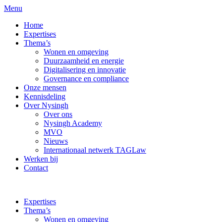
Menu
Home
Expertises
Thema’s
Wonen en omgeving
Duurzaamheid en energie
Digitalisering en innovatie
Governance en compliance
Onze mensen
Kennisdeling
Over Nysingh
Over ons
Nysingh Academy
MVO
Nieuws
Internationaal netwerk TAGLaw
Werken bij
Contact
Expertises
Thema’s
Wonen en omgeving