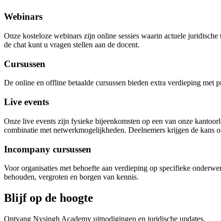
Webinars
Onze
kosteloze
webinars
zijn
online sessies waarin actuele juridische
de chat kunt u
vragen stellen aan de docent.
Cursussen
De
online en
offline
betaalde cursussen
bieden extra verdieping
m
et
p
Live events
Onze live events zijn fysieke bijeenkomsten op een van onze kantoorlo
combinatie met netwerkmogelijkheden. Deelnemers krijgen de kans om
Incompany cursussen
Voor organisaties met behoefte aan verdieping op specifieke onderwerp
behouden, vergroten en borgen van kennis.
Blijf op de hoogte
Ontvang Nysingh Academy uitnodigingen en juridische updates.