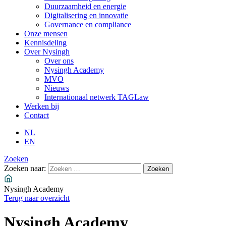
Duurzaamheid en energie
Digitalisering en innovatie
Governance en compliance
Onze mensen
Kennisdeling
Over Nysingh
Over ons
Nysingh Academy
MVO
Nieuws
Internationaal netwerk TAGLaw
Werken bij
Contact
NL
EN
Zoeken
Zoeken naar:
Nysingh Academy
Terug naar overzicht
Nysingh Academy