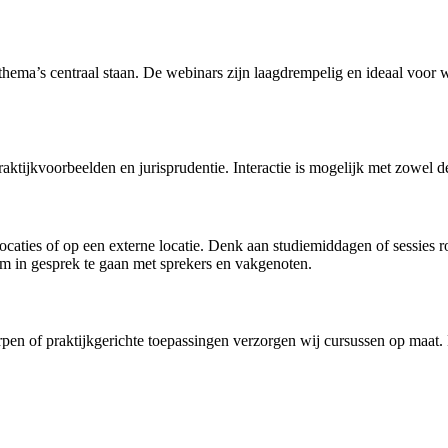
 thema’s centraal staan. De
webinars
zijn laagdrempelig en ideaal voor 
raktijkvoorbeelden
en
jurisprudentie
.
Interactie
is mogelijk met zowel de
caties of op een externe locatie. Denk aan studiemiddagen of sessies ron
 in gesprek te gaan met sprekers en vakgenoten.
en of praktijkgerichte toepassingen verzorgen wij cursussen op maat. D