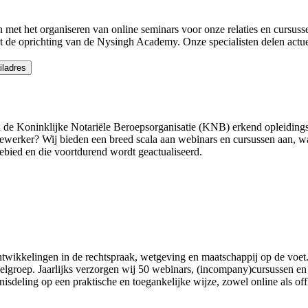
 met het organiseren van online seminars voor onze relaties en cursuss
t de oprichting van de Nysingh Academy. Onze specialisten delen actue
iladres
Koninklijke Notariële Beroepsorganisatie (KNB) erkend opleidingsinsti
 medewerker? Wij bieden een breed scala aan webinars en cursussen aan, 
ebied en die voortdurend wordt geactualiseerd.
ntwikkelingen in de rechtspraak, wetgeving en maatschappij op de voet
oelgroep.
Jaarlijks verzorgen wij 50 webinars, (incompany)cursussen en 
sdeling op een praktische en toegankelijke wijze, zowel online als off