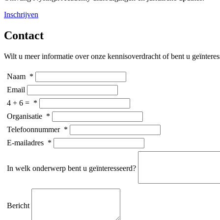
Inschrijven
Contact
Wilt u meer informatie over onze
kennisoverdracht
of ben
t
u
geïntere
Naam
*
Email
4 + 6 =
*
Organisatie
*
Telefoonnummer
*
E-mailadres
*
In welk onderwerp bent u geïnteresseerd?
Bericht