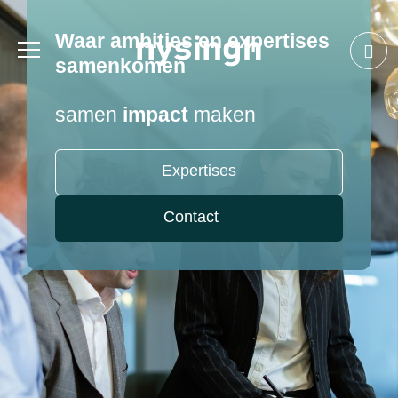
Waar ambities en expertises
samenkomen
samen
impact
maken
Expertises
Contact