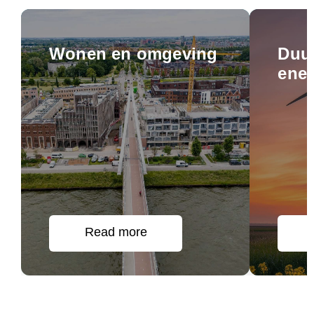
Wonen en omgeving
Duu
ener
Read more