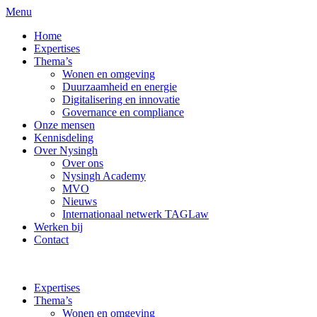
Menu
Home
Expertises
Thema’s
Wonen en omgeving
Duurzaamheid en energie
Digitalisering en innovatie
Governance en compliance
Onze mensen
Kennisdeling
Over Nysingh
Over ons
Nysingh Academy
MVO
Nieuws
Internationaal netwerk TAGLaw
Werken bij
Contact
Expertises
Thema’s
Wonen en omgeving