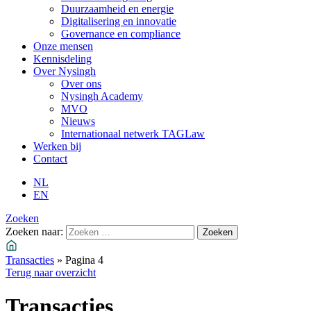
Duurzaamheid en energie
Digitalisering en innovatie
Governance en compliance
Onze mensen
Kennisdeling
Over Nysingh
Over ons
Nysingh Academy
MVO
Nieuws
Internationaal netwerk TAGLaw
Werken bij
Contact
NL
EN
Zoeken
Zoeken naar:
Transacties
»
Pagina 4
Terug naar overzicht
Transacties