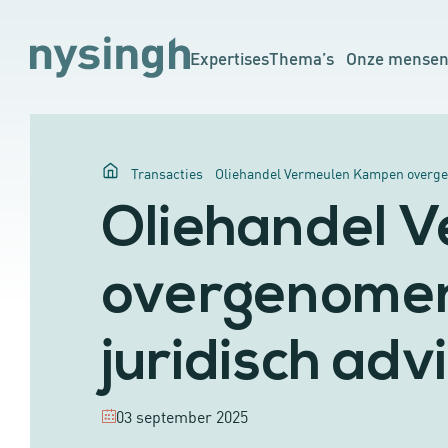
Expertises
Thema’s
Onze mense
Transacties
Oliehandel Vermeulen Kampen overgen
Oliehandel 
overgenomen
juridisch adv
03 september 2025