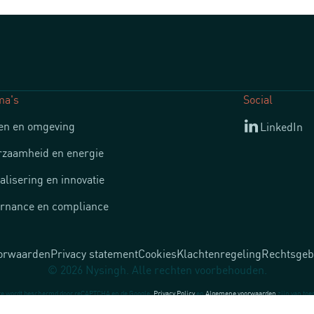
ma's
Social
n en omgeving
LinkedIn
zaamheid en energie
talisering en innovatie
rnance en compliance
orwaarden
Privacy statement
Cookies
Klachtenregeling
Rechtsgeb
© 2026 Nysingh. Alle rechten voorbehouden.
te wordt beschermd door reCAPTCHA en de Google.
Privacy Policy
en
Algemene voorwaarden
zijn van toe