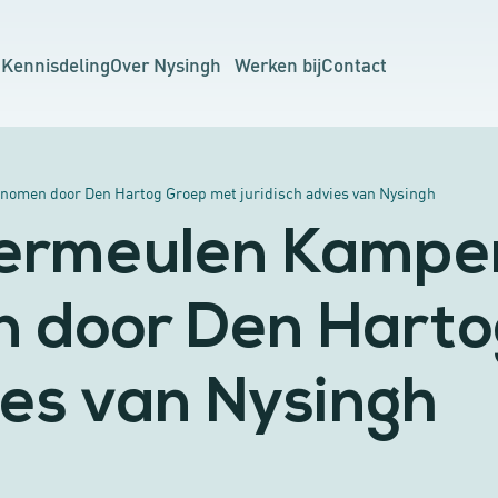
n
Kennisdeling
Over Nysingh
Werken bij
Contact
omen door Den Hartog Groep met juridisch advies van Nysingh
Vermeulen Kampe
 door Den Harto
ies van Nysingh