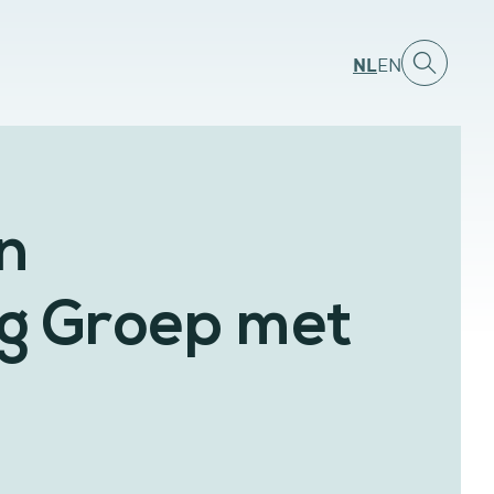
NL
EN
n
g Groep met