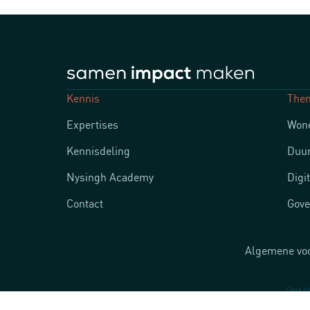
Kennis
The
Expertises
Wone
Kennisdeling
Duur
Nysingh Academy
Digi
Contact
Gove
Algemene vo
Deze si