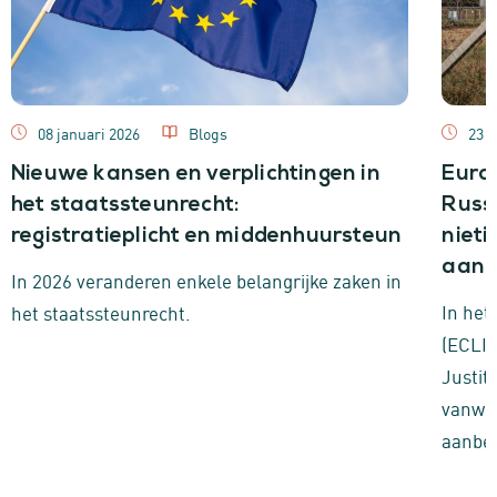
08 januari 2026
Blogs
23 o
Nieuwe kansen en verplichtingen in
Euro
het staatssteunrecht:
Russi
registratieplicht en middenhuursteun
niet
aanb
In 2026 veranderen enkele belangrijke zaken in
In het
het staatssteunrecht.
(ECLI:
Justit
vanweg
aanbes