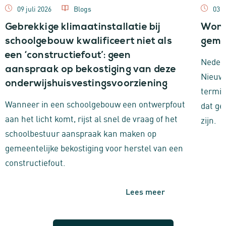
09 juli 2026
Blogs
03 j
Gebrekkige klimaatinstallatie bij
Wonin
schoolgebouw kwalificeert niet als
geme
een ‘constructiefout’: geen
Nederl
aanspraak op bekostiging van deze
Nieuwb
onderwijshuisvestingsvoorziening
termij
Wanneer in een schoolgebouw een ontwerpfout
dat ge
aan het licht komt, rijst al snel de vraag of het
zijn.
schoolbestuur aanspraak kan maken op
gemeentelijke bekostiging voor herstel van een
constructiefout.
Lees meer