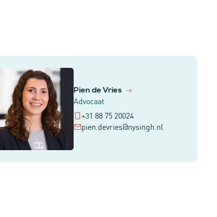
Pien de Vries
Advocaat
+31 88 75 20024
pien.devries@nysingh.nl