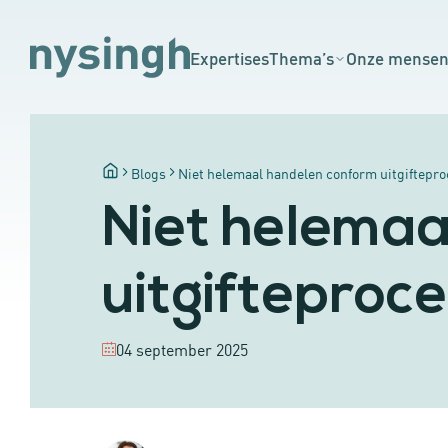
Expertises
Thema’s
Onze mense
Blogs
Niet helemaal handelen conform uitgifteproc
Niet helemaa
uitgifteproce
04 september 2025