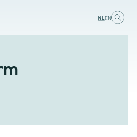
NL
EN
orm