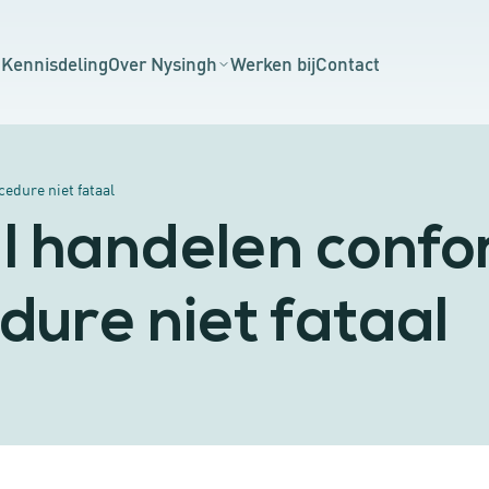
n
Kennisdeling
Over Nysingh
Werken bij
Contact
edure niet fataal
l handelen conf
dure niet fataal