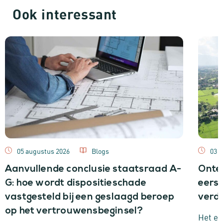
Ook interessant
05 augustus 2026
Blogs
03 j
Aanvullende conclusie staatsraad A-
Onte
G: hoe wordt dispositieschade
eerst
vastgesteld bij een geslaagd beroep
verde
op het vertrouwensbeginsel?
Het ee