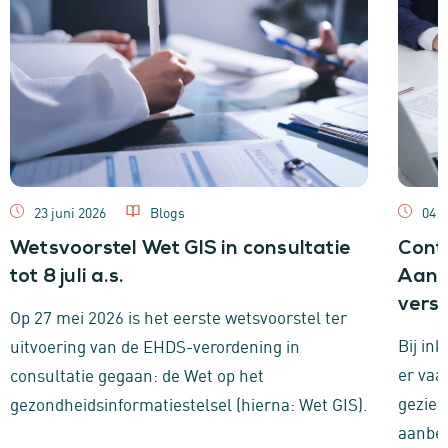
23 juni 2026
Blogs
04 
Wetsvoorstel Wet GIS in consultatie
Cont
tot 8 juli a.s.
Aanb
versu
Op 27 mei 2026 is het eerste wetsvoorstel ter
Bij in
uitvoering van de EHDS-verordening in
er vaa
consultatie gegaan: de Wet op het
gezien
gezondheidsinformatiestelsel (hierna: Wet GIS).
aanbes