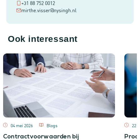
+31 88 752 0012
mirthe.visser@nysingh.nl
Ook interessant
04 mei 2026
Blogs
22 a
Contractvoorwaarden bij
Proce