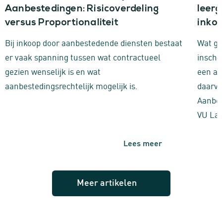
Aanbestedingen: Risicoverdeling
leer
versus Proportionaliteit
inko
Bij inkoop door aanbestedende diensten bestaat
Wat ge
er vaak spanning tussen wat contractueel
inschr
gezien wenselijk is en wat
een aa
aanbestedingsrechtelijk mogelijk is.
daarva
Aanbes
VU La
Lees meer
Meer artikelen