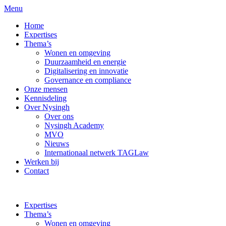
Menu
Home
Expertises
Thema’s
Wonen en omgeving
Duurzaamheid en energie
Digitalisering en innovatie
Governance en compliance
Onze mensen
Kennisdeling
Over Nysingh
Over ons
Nysingh Academy
MVO
Nieuws
Internationaal netwerk TAGLaw
Werken bij
Contact
Expertises
Thema’s
Wonen en omgeving