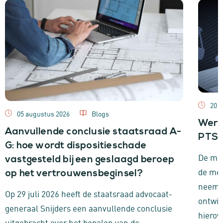
20 j
05 augustus 2026
Blogs
Werk
Aanvullende conclusie staatsraad A-
PTSS 
G: hoe wordt dispositieschade
De maa
vastgesteld bij een geslaagd beroep
de me
op het vertrouwensbeginsel?
neemt 
Op 29 juli 2026 heeft de staatsraad advocaat-
ontwik
generaal Snijders een aanvullende conclusie
hierov
uitgebracht over het bepalen van de