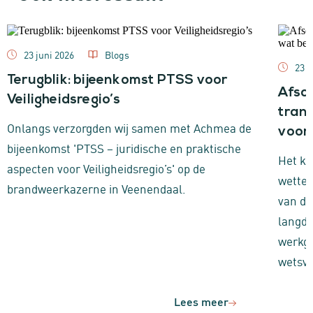
23 juni 2026
Blogs
23 j
Terugblik: bijeenkomst PTSS voor
Afsc
Veiligheidsregio’s
trans
Onlangs verzorgden wij samen met Achmea de
voor
bijeenkomst 'PTSS – juridische en praktische
Het ka
aspecten voor Veiligheidsregio’s' op de
wettel
brandweerkazerne in Veenendaal.
van d
langdu
werkge
wetsvo
Lees meer