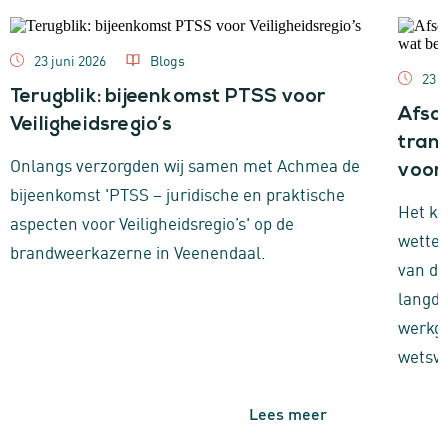
23 juni 2026
Blogs
23 j
Terugblik: bijeenkomst PTSS voor
Afsc
Veiligheidsregio’s
trans
Onlangs verzorgden wij samen met Achmea de
voor
bijeenkomst 'PTSS – juridische en praktische
Het ka
aspecten voor Veiligheidsregio’s' op de
wettel
brandweerkazerne in Veenendaal.
van d
langdu
werkge
wetsvo
Lees meer