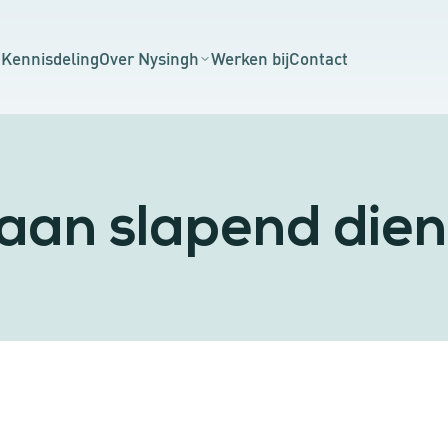
n
Kennisdeling
Over Nysingh
Werken bij
Contact
e aan slapend di