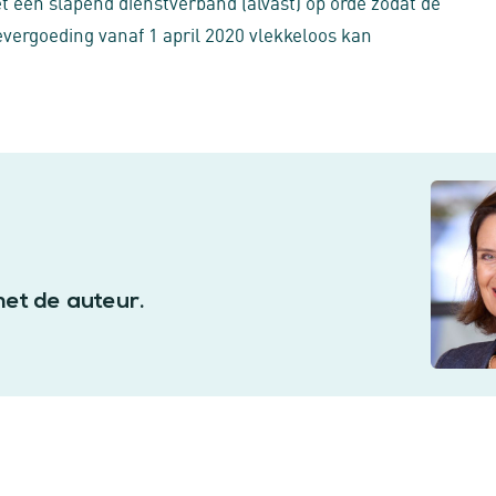
 een slapend dienstverband (alvast) op orde zodat de
vergoeding vanaf 1 april 2020 vlekkeloos kan
met de auteur.