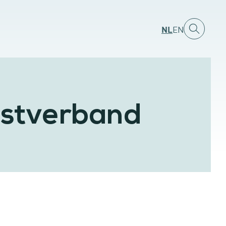
NL
EN
enstverband