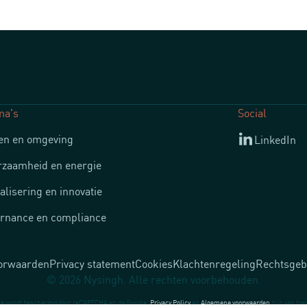
ma's
Social
n en omgeving
LinkedIn
zaamheid en energie
talisering en innovatie
rnance en compliance
orwaarden
Privacy statement
Cookies
Klachtenregeling
Rechtsgeb
© 2026 Nysingh. Alle rechten voorbehouden.
te wordt beschermd door reCAPTCHA en de Google.
Privacy Policy
en
Algemene voorwaarden
zijn van toe