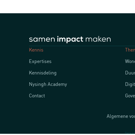
Kennis
The
Expertises
Wone
Kennisdeling
Duur
Nysingh Academy
Digi
Contact
Gove
Algemene vo
Deze si