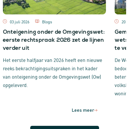
03 juli 2026
Blogs
20 
Onteigening onder de Omgevingswet:
Gemee
eerste rechtspraak 2026 zet de lijnen
wets
verder uit
te ve
Het eerste halfjaar van 2026 heeft een nieuwe
De Wet
reeks bekrachtigingsuitspraken in het kader
bedoel
van onteigening onder de Omgevingswet (Ow)
beter 
opgeleverd.
volksh
wonin
Lees meer