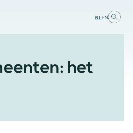
NL
EN
eenten: het