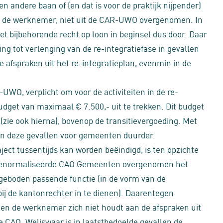
n andere baan of (en dat is voor de praktijk nijpender)
r de werknemer, niet uit de CAR-UWO overgenomen. In
et bijbehorende recht op loon in beginsel dus door. Daar
ing tot verlenging van de re-integratiefase in gevallen
e afspraken uit het re-integratieplan, evenmin in de
UWO, verplicht om voor de activiteiten in de re-
dget van maximaal € 7.500,- uit te trekken. Dit budget
zie ook hierna), bovenop de transitievergoeding. Met
 in deze gevallen voor gemeenten duurder.
ct tussentijds kan worden beëindigd, is ten opzichte
 genormaliseerde CAO Gemeenten overgenomen het
geboden passende functie (in de vorm van de
ij de kantonrechter in te dienen). Daarentegen
ien de werknemer zich niet houdt aan de afspraken uit
 CAO. Weliswaar is in laatstbedoelde gevallen de