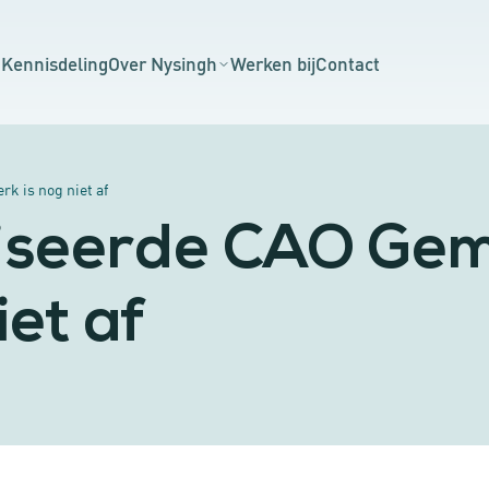
n
Kennisdeling
Over Nysingh
Werken bij
Contact
k is nog niet af
iseerde CAO Gem
iet af