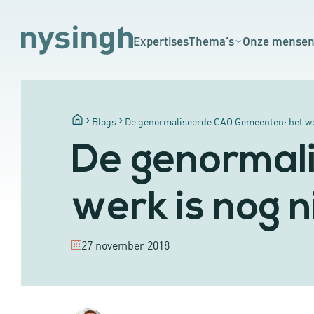
Expertises
Thema’s
Onze mense
Blogs
De genormaliseerde CAO Gemeenten: het wer
De genormal
werk is nog n
27 november 2018