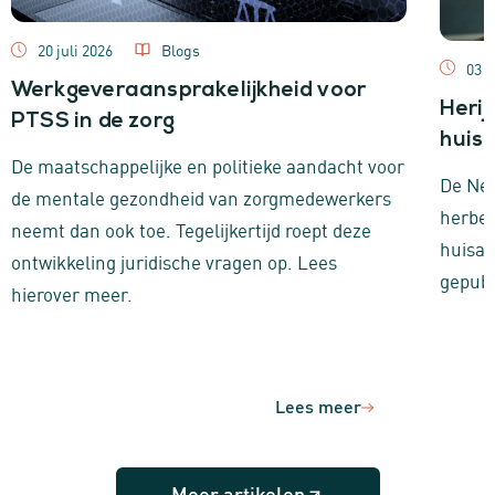
20 juli 2026
Blogs
03 j
Werkgeveraansprakelijkheid voor
Herij
PTSS in de zorg
huisa
De maatschappelijke en politieke aandacht voor
De Ned
de mentale gezondheid van zorgmedewerkers
herbeo
neemt dan ook toe. Tegelijkertijd roept deze
huisar
ontwikkeling juridische vragen op. Lees
gepubl
hierover meer.
Lees meer
Meer artikelen