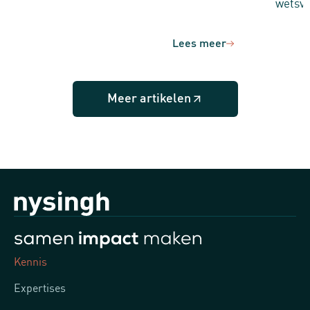
wetsvo
Lees meer
Meer artikelen
Kennis
Expertises