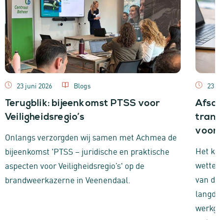
23 juni 2026
Blogs
23 j
Terugblik: bijeenkomst PTSS voor
Afsc
Veiligheidsregio’s
trans
voor
Onlangs verzorgden wij samen met Achmea de
Het ka
bijeenkomst 'PTSS – juridische en praktische
wettel
aspecten voor Veiligheidsregio’s' op de
van d
brandweerkazerne in Veenendaal.
langdu
werkge