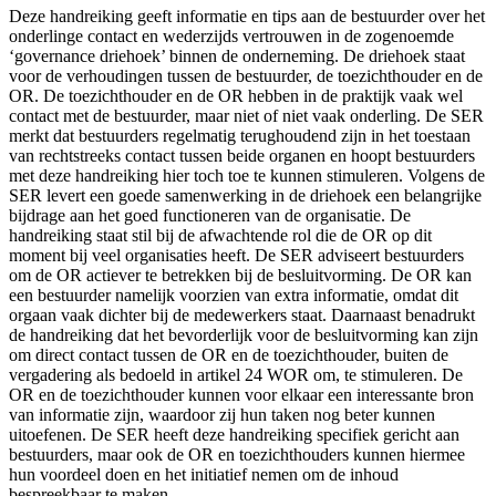
Deze handreiking geeft informatie en tips aan de bestuurder over het
onderlinge contact en wederzijds vertrouwen in de zogenoemde
‘governance driehoek’ binnen de onderneming. De driehoek staat
voor de verhoudingen tussen de bestuurder, de toezichthouder en de
OR. De toezichthouder en de OR hebben in de praktijk vaak wel
contact met de bestuurder, maar niet of niet vaak onderling. De SER
merkt dat bestuurders regelmatig terughoudend zijn in het toestaan
van rechtstreeks contact tussen beide organen en hoopt bestuurders
met deze handreiking hier toch toe te kunnen stimuleren. Volgens de
SER levert een goede samenwerking in de driehoek een belangrijke
bijdrage aan het goed functioneren van de organisatie. De
handreiking staat stil bij de afwachtende rol die de OR op dit
moment bij veel organisaties heeft. De SER adviseert bestuurders
om de OR actiever te betrekken bij de besluitvorming. De OR kan
een bestuurder namelijk voorzien van extra informatie, omdat dit
orgaan vaak dichter bij de medewerkers staat. Daarnaast benadrukt
de handreiking dat het bevorderlijk voor de besluitvorming kan zijn
om direct contact tussen de OR en de toezichthouder, buiten de
vergadering als bedoeld in artikel 24 WOR om, te stimuleren. De
OR en de toezichthouder kunnen voor elkaar een interessante bron
van informatie zijn, waardoor zij hun taken nog beter kunnen
uitoefenen. De SER heeft deze handreiking specifiek gericht aan
bestuurders, maar ook de OR en toezichthouders kunnen hiermee
hun voordeel doen en het initiatief nemen om de inhoud
bespreekbaar te maken.