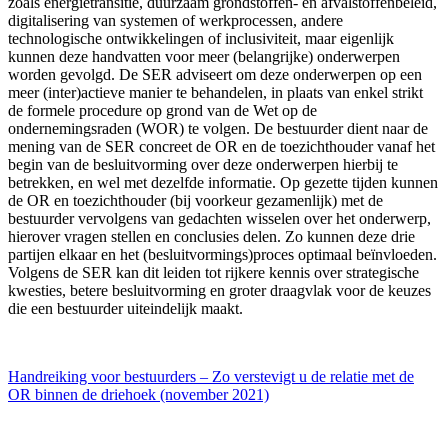
zoals energietransitie, duurzaam grondstoffen- en afvalstoffenbeleid,
digitalisering van systemen of werkprocessen, andere
technologische ontwikkelingen of inclusiviteit, maar eigenlijk
kunnen deze handvatten voor meer (belangrijke) onderwerpen
worden gevolgd. De SER adviseert om deze onderwerpen op een
meer (inter)actieve manier te behandelen, in plaats van enkel strikt
de formele procedure op grond van de Wet op de
ondernemingsraden (WOR) te volgen. De bestuurder dient naar de
mening van de SER concreet de OR en de toezichthouder vanaf het
begin van de besluitvorming over deze onderwerpen hierbij te
betrekken, en wel met dezelfde informatie. Op gezette tijden kunnen
de OR en toezichthouder (bij voorkeur gezamenlijk) met de
bestuurder vervolgens van gedachten wisselen over het onderwerp,
hierover vragen stellen en conclusies delen. Zo kunnen deze drie
partijen elkaar en het (besluitvormings)proces optimaal beïnvloeden.
Volgens de SER kan dit leiden tot rijkere kennis over strategische
kwesties, betere besluitvorming en groter draagvlak voor de keuzes
die een bestuurder uiteindelijk maakt.
Handreiking voor bestuurders – Zo verstevigt u de relatie met de
OR binnen de driehoek (november 2021)