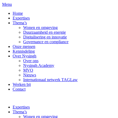
Menu
Home
Expertises
Thema’s
Wonen en omgeving
Duurzaamheid en energie
Digitalisering en innovatie
Governance en compliance
Onze mensen
Kennisdeling
Over Nysingh
Over ons
Nysingh Academy
MVO
Nieuws
Internationaal netwerk TAGLaw
Werken bij
Contact
Expertises
Thema’s
Wonen en omgeving