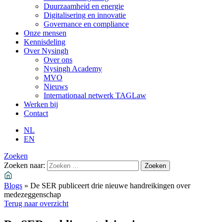
Duurzaamheid en energie
Digitalisering en innovatie
Governance en compliance
Onze mensen
Kennisdeling
Over Nysingh
Over ons
Nysingh Academy
MVO
Nieuws
Internationaal netwerk TAGLaw
Werken bij
Contact
NL
EN
Zoeken
Zoeken naar:
Blogs
»
De SER publiceert drie nieuwe handreikingen over
medezeggenschap
Terug naar overzicht