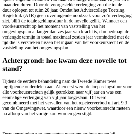
maanden duren. Door de voorgestelde verlenging zou die totale
duur oplopen tot ruim 20 jaar. Omdat het Adviescollege Toetsing
Regeldruk (ATR) geen overtuigende noodzaak voor zo’n verlenging
ziet, blijft de totale geldingsduur in de novelle gelijk. Wanneer een
voorkeursrecht op het moment van vaststelling van het
omgevingsplan al langer dan zes jaar van kracht is, dan bedraagt de
verlengde termijn in totaal maximaal zestien jaar verminderd met de
tijd die is verstreken tussen het ingaan van het voorkeursrecht en de
vaststelling van het omgevingsplan.
Achtergrond: hoe kwam deze novelle tot
stand?
Tijdens de eerdere behandeling nam de Tweede Kamer twee
ingrijpende onderdelen aan. Allereerst werd de toepassingsduur voor
alle voorkeursrechten gelijk getrokken naar vijf jaar en was een
eenmalige verlenging van vijf jaar toegestaan. Dit werd
gecombineerd met het vervallen van het repeteerverbod uit art. 9.3
van de Omgevingswet, waardoor een nieuw voorkeursrecht meteen
na afloop van het vorige kon worden gevestigd.
Deze verruiming zou gemeenten meer regieruimte geven bij