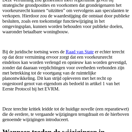
strategische grondposities en voorkomen dat grondeigenaren het
voorkeursrecht kunnen “uitzitten” om vervolgens aan speculanten te
verkopen. Hierdoor zou de waardestijging die ontstaat door publieke
besluiten, zoals een toekomstige functiewijziging in het
omgevingsplan, kunnen worden behouden voor publieke doelen,
waaronder betaalbare woningbouw.
Bij de juridische toetsing wees de
Raad van State
er echter terecht
op dat deze verruiming ervoor zorgt dat een voorkeursrecht
eindeloos kan worden verlengd en opnieuw kan worden gevestigd,
zonder dat daaraan verplichtingen voor overheden verbonden zijn
met betrekking tot de voortgang van de ruimtelijke
planontwikkeling. Dit kan strijd opleveren met het recht op
ongestoord genot van eigendom als bedoeld in artikel 1 van het
Eerste Protocol bij het EVRM.
Deze terechte kritiek leidde tot de huidige novelle (een reparatiewet)
die de eerdere, te vergaande wijzigingen terugdraait en de hierboven
genoemde wijzigingen introduceert.
Wanneer treden de wijzigingen in