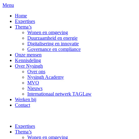
Menu
Home
Expertises
Thema’s
Wonen en omgeving
Duurzaamheid en energie
Digitalisering en innovatie
Governance en compliance
Onze mensen
Kennisdeling
Over Nysingh
Over ons
Nysingh Academy
MVO
Nieuws
Internationaal netwerk TAGLaw
Werken bij
Contact
Expertises
Thema’s
Wonen en omgeving