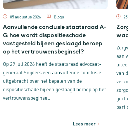
05 augustus 2026
Blogs
25 j
Aanvullende conclusie staatsraad A-
Zorg
G: hoe wordt dispositieschade
waar
vastgesteld bij een geslaagd beroep
Zorgva
op het vertrouwensbeginsel?
aan w
Op 29 juli 2026 heeft de staatsraad advocaat-
uitee
generaal Snijders een aanvullende conclusie
van de
uitgebracht over het bepalen van de
verzor
dispositieschade bij een geslaagd beroep op het
zorgco
vertrouwensbeginsel.
geclu
partic
Lees meer