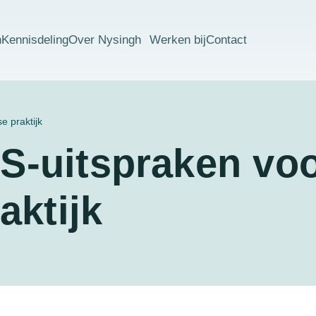
n
Kennisdeling
Over Nysingh
Werken bij
Contact
e praktijk
S-uitspraken voo
aktijk