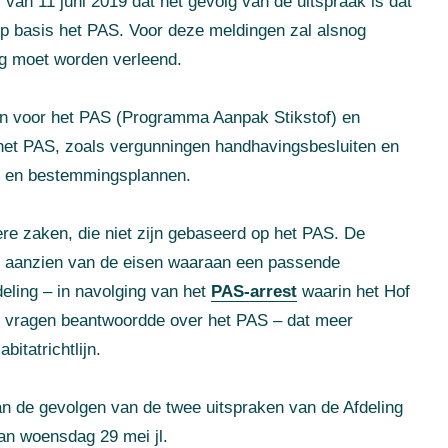
van 11 juni 2019 dat het gevolg van de uitspraak is dat
p basis het PAS. Voor deze meldingen zal alsnog
g moet worden verleend.
en voor het PAS (Programma Aanpak Stikstof) en
het PAS, zoals vergunningen handhavingsbesluiten en
n en bestemmingsplannen.
re zaken, die niet zijn gebaseerd op het PAS. De
ten aanzien van de eisen waaraan een passende
eling – in navolging van het
PAS-arrest
waarin het Hof
le vragen beantwoordde over het PAS – dat meer
bitatrichtlijn.
van de gevolgen van de twee uitspraken van de Afdeling
an woensdag 29 mei jl.