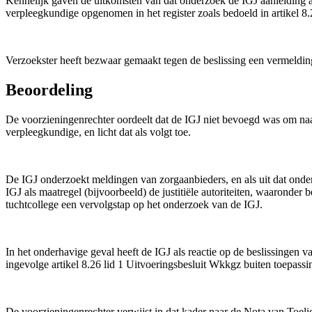
Kennelijk gaven de uitkomsten van dat onderzoek de IGJ aanleiding a
verpleegkundige opgenomen in het register zoals bedoeld in artikel 8.
Verzoekster heeft bezwaar gemaakt tegen de beslissing een vermelding
Beoordeling
De voorzieningenrechter oordeelt dat de IGJ niet bevoegd was om naa
verpleegkundige, en licht dat als volgt toe.
De IGJ onderzoekt meldingen van zorgaanbieders, en als uit dat onderz
IGJ als maatregel (bijvoorbeeld) de justitiële autoriteiten, waaronder
tuchtcollege een vervolgstap op het onderzoek van de IGJ.
In het onderhavige geval heeft de IGJ als reactie op de beslissingen
ingevolge artikel 8.26 lid 1 Uitvoeringsbesluit Wkkgz buiten toepassin
De voorzieningenrechter verwijst in dat kader naar de Nota van Toelic