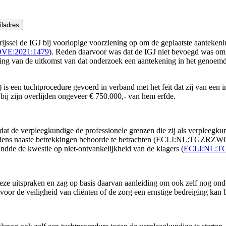
iladres
ssel de IGJ bij voorlopige voorziening op om de geplaatste aantekening
VE:2021:1479
). Reden daarvoor was dat de IGJ niet bevoegd was om 
g van de uitkomst van dat onderzoek een aantekening in het genoemde 
is een tuchtprocedure gevoerd in verband met het feit dat zij van een 
bij zijn overlijden ongeveer € 750.000,- van hem erfde.
at de verpleegkundige de professionele grenzen die zij als verpleegku
t en diens naaste betrekkingen behoorde te betrachten (ECLI:NL:TGZR
andde de kwestie op niet-ontvankelijkheid van de klagers (
ECLI:NL:T
 deze uitspraken en zag op basis daarvan aanleiding om ook zelf nog on
oor de veiligheid van cliënten of de zorg een ernstige bedreiging kan 