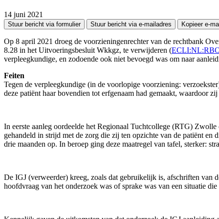
14 juni 2021
Stuur bericht via formulier
Stuur bericht via e-mailadres
Kopieer e-ma
Op 8 april 2021 droeg de voorzieningenrechter van de rechtbank Overij
8.28 in het Uitvoeringsbesluit Wkkgz, te verwijderen (
ECLI:NL:RBO
verpleegkundige, en zodoende ook niet bevoegd was om naar aanleidin
Feiten
Tegen de verpleegkundige (in de voorlopige voorziening: verzoekster) 
deze patiënt haar bovendien tot erfgenaam had gemaakt, waardoor zij 
In eerste aanleg oordeelde het Regionaal Tuchtcollege (RTG) Zwolle d
gehandeld in strijd met de zorg die zij ten opzichte van de patiën
drie maanden op. In beroep ging deze maatregel van tafel, sterker: str
De IGJ (verweerder) kreeg, zoals dat gebruikelijk is, afschriften van
hoofdvraag van het onderzoek was of sprake was van een situatie die v