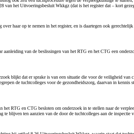
lsnog ook zelf een tuchtprocedure tegen de verpleegkundige te starten
28 van het Uitvoeringsbesluit Wkkgz (dat is het register dat – kort gez
 over haar op te nemen in het register, en is daartegen ook gerechteli
r aanleiding van de beslissingen van het RTG en het CTG een onderzoek
oek blijkt dat er sprake is van een situatie die voor de veiligheid van
 begrepen de tuchtcolleges voor de gezondheidszorg, daarvan in kennis ste
 van het RTG en CTG besloten om onderzoek in te stellen naar de verple
g te blijven ten aanzien van de door de tuchtcolleges aan de inspectie 
hting bij artikel 8.26 Uitvoeringsbesluit Wkkgz, waarin staat dat tucht