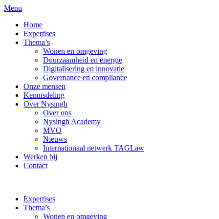
Menu
Home
Expertises
Thema’s
Wonen en omgeving
Duurzaamheid en energie
Digitalisering en innovatie
Governance en compliance
Onze mensen
Kennisdeling
Over Nysingh
Over ons
Nysingh Academy
MVO
Nieuws
Internationaal netwerk TAGLaw
Werken bij
Contact
Expertises
Thema’s
Wonen en omgeving