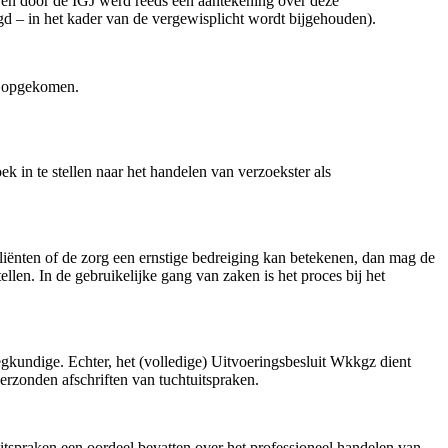
, en door de IGJ werd reeds een aantekening over deze
egd – in het kader van de vergewisplicht wordt bijgehouden).
jk opgekomen.
 in te stellen naar het handelen van verzoekster als
 cliënten of de zorg een ernstige bedreiging kan betekenen, dan mag de
llen. In de gebruikelijke gang van zaken is het proces bij het
egkundige. Echter, het (volledige) Uitvoeringsbesluit Wkkgz dient
verzonden afschriften van tuchtuitspraken.
uitspraken een oordeel bevatten over het professioneel handelen van