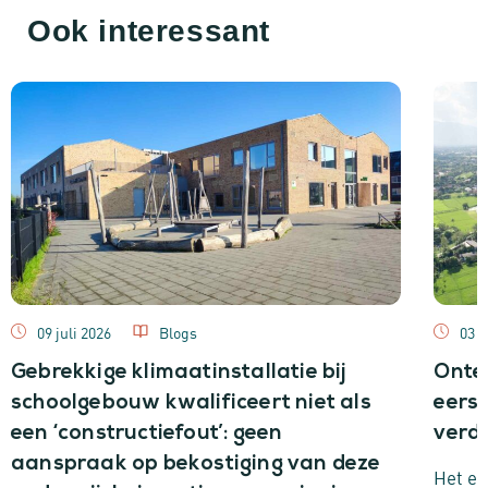
Ook interessant
09 juli 2026
Blogs
03 j
Gebrekkige klimaatinstallatie bij
Onte
schoolgebouw kwalificeert niet als
eerst
een ‘constructiefout’: geen
verde
aanspraak op bekostiging van deze
Het ee