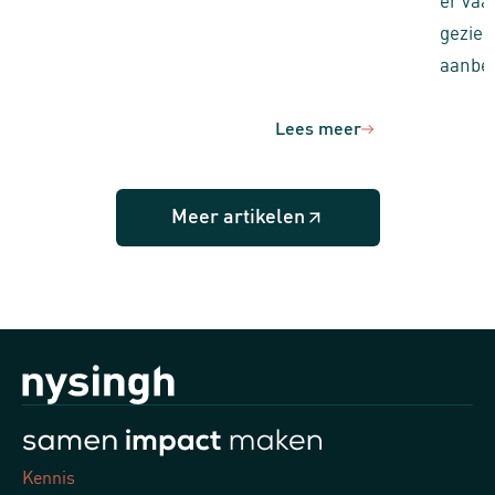
gezien
aanbes
Lees meer
Meer artikelen
Kennis