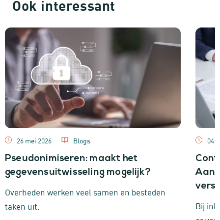
Ook interessant
26 mei 2026
Blogs
04 
Pseudonimiseren: maakt het
Cont
gegevensuitwisseling mogelijk?
Aanb
versu
Overheden werken veel samen en besteden
Bij in
taken uit.
er vaa