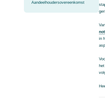
Aandeelhoudersovereenkomst
sta
ger
Van
not
in 
asp
Voo
het
vol
Hee