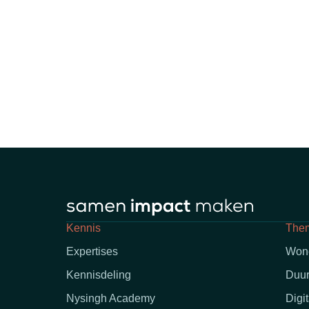
Kennis
The
Expertises
Won
Kennisdeling
Duur
Nysingh Academy
Digi