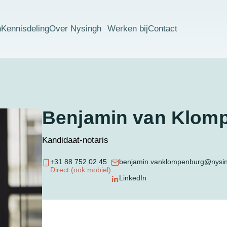
n
Kennisdeling
Over Nysingh
Werken bij
Contact
Benjamin van Klom
Kandidaat-notaris
+31 88 752 02 45
benjamin.vanklompenburg@nysin
Direct (ook mobiel)
LinkedIn