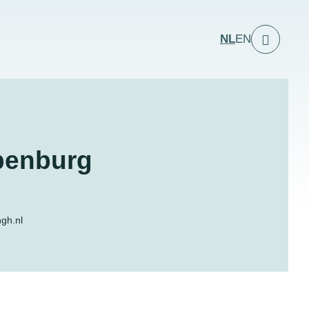
NL
EN
penburg
gh.nl