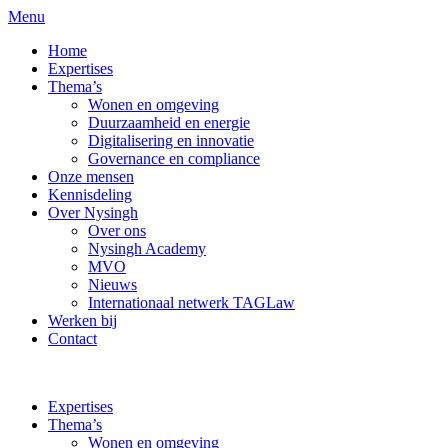
Menu
Home
Expertises
Thema’s
Wonen en omgeving
Duurzaamheid en energie
Digitalisering en innovatie
Governance en compliance
Onze mensen
Kennisdeling
Over Nysingh
Over ons
Nysingh Academy
MVO
Nieuws
Internationaal netwerk TAGLaw
Werken bij
Contact
Expertises
Thema’s
Wonen en omgeving