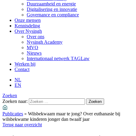
Duurzaamheid en energie
Digitalisering en innovatie
Governance en compliance
Onze mensen
Kennisdeling
Over Nysingh
Over ons
Nysingh Academy
MVO
Nieuws
Internationaal netwerk TAGLaw
Werken bij
Contact
NL
EN
Zoeken
Zoeken naar:
Publicaties
»
Wilsbekwaam maar te jong? Over euthanasie bij
wilsbekwame kinderen jonger dan twaalf jaar
Terug naar overzicht