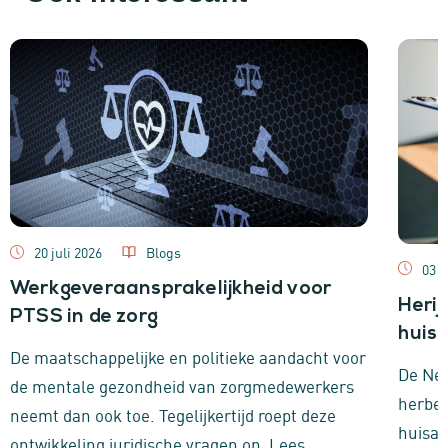
20 juli 2026
Blogs
03 j
Werkgeveraansprakelijkheid voor
Herij
PTSS in de zorg
huisa
De maatschappelijke en politieke aandacht voor
De Ned
de mentale gezondheid van zorgmedewerkers
herbeo
neemt dan ook toe. Tegelijkertijd roept deze
huisar
ontwikkeling juridische vragen op. Lees