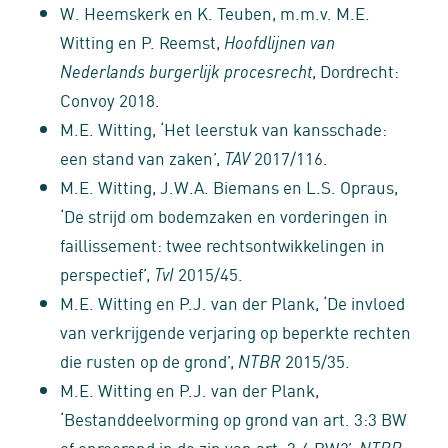
W. Heemskerk en K. Teuben, m.m.v. M.E.
Witting en P. Reemst,
Hoofdlijnen van
, Dordrecht:
Nederlands burgerlijk procesrecht
Convoy 2018.
M.E. Witting, ‘Het leerstuk van kansschade:
een stand van zaken’,
2017/116.
TAV
M.E. Witting, J.W.A. Biemans en L.S. Opraus,
‘De strijd om bodemzaken en vorderingen in
faillissement: twee rechtsontwikkelingen in
perspectief’,
2015/45.
TvI
M.E. Witting en P.J. van der Plank, ‘De invloed
van verkrijgende verjaring op beperkte rechten
die rusten op de grond’,
2015/35.
NTBR
M.E. Witting en P.J. van der Plank,
‘Bestanddeelvorming op grond van art. 3:3 BW
of onroerend in de zin van art. 3:4 BW?’,
NTBR