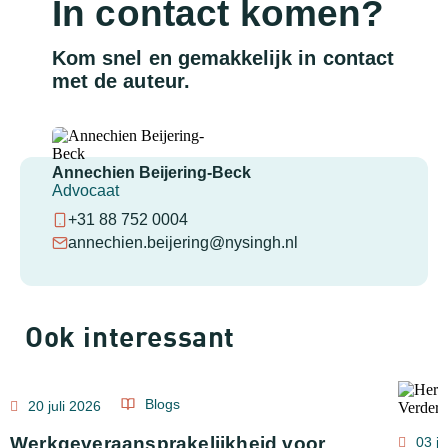
In contact komen?
Kom snel en gemakkelijk in contact
met de auteur.
Annechien Beijering-Beck
Advocaat
+31 88 752 0004
annechien.beijering@nysingh.nl
Ook interessant
Blogs
20 juli 2026
Werkgeveraansprakelijkheid voor
03 ju