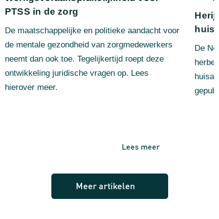
PTSS in de zorg
Herij
huisa
De maatschappelijke en politieke aandacht voor
de mentale gezondheid van zorgmedewerkers
De Ned
neemt dan ook toe. Tegelijkertijd roept deze
herbeo
ontwikkeling juridische vragen op. Lees
huisar
hierover meer.
gepubl
Lees meer
Meer artikelen