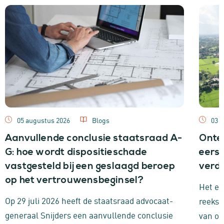
05 augustus 2026
Blogs
03 j
Aanvullende conclusie staatsraad A-
Onte
G: hoe wordt dispositieschade
eerst
vastgesteld bij een geslaagd beroep
verde
op het vertrouwensbeginsel?
Het ee
Op 29 juli 2026 heeft de staatsraad advocaat-
reeks 
generaal Snijders een aanvullende conclusie
van on