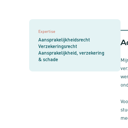
Expertise
Aansprakelijkheidsrecht
A
Verzekeringsrecht
Aansprakelijkheid, verzekering
& schade
Mij
ver
wer
on
Voo
stu
med