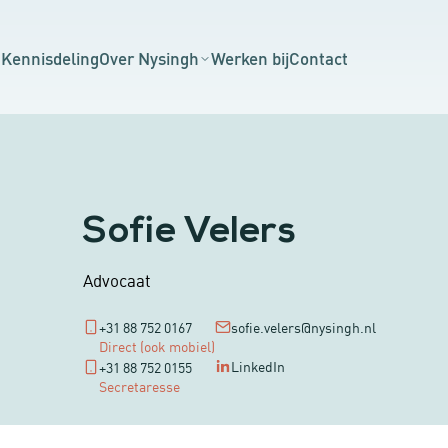
n
Kennisdeling
Over Nysingh
Werken bij
Contact
Sofie Velers
Advocaat
+31 88 752 0167
sofie.velers@nysingh.nl
Direct (ook mobiel)
LinkedIn
+31 88 752 0155
Secretaresse