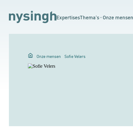
Expertises
Thema’s
Onze mense
Onze mensen
Sofie Velers