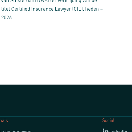
titel Certified Insurance Lawyer (CIE), heden –
2026
ma's
Social
n en omgeving
LinkedIn