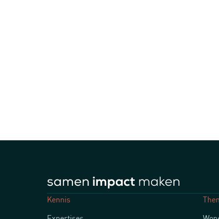
Kennis
The
Expertises
Wone