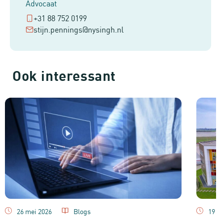
Advocaat
+31 88 752 0199
stijn.pennings@nysingh.nl
Ook interessant
26 mei 2026
Blogs
19 