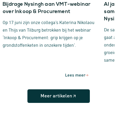
Bijdrage Nysingh aan VMT-webinar
Al ja
over Inkoop & Procurement
same
Nysi
Op 17 juni zijn onze collega’s Katerina Nikolaou
De sa
en Thijs van Tilburg betrokken bij het webinar
gaat a
‘Inkoop & Procurement: grip krijgen op je
onders
grondstoffenketen in onzekere tijden’.
groeid
samen
Lees meer
Meer artikelen