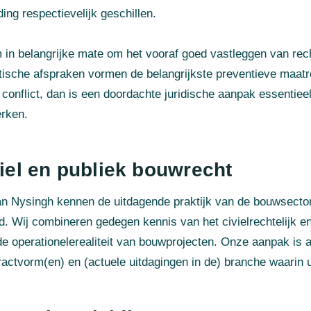
ing respectievelijk geschillen.
 in belangrijke mate om het vooraf goed vastleggen van rech
tische afspraken vormen de belangrijkste preventieve maatre
conflict, dan is een doordachte juridische aanpak essentiee
rken.
viel en publiek bouwrecht
n Nysingh kennen de uitdagende praktijk van de bouwsector 
. Wij combineren gedegen kennis van het civielrechtelijk en
de operationelerealiteit van bouwprojecten. Onze aanpak is a
ractvorm(en) en (actuele uitdagingen in de) branche waarin u