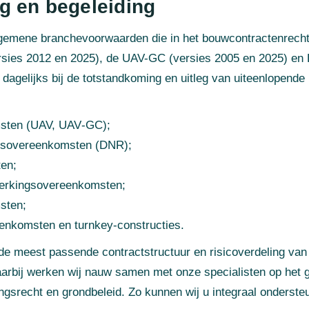
g en begeleiding
lgemene branchevoorwaarden die in het bouwcontractenrecht 
sies 2012 en 2025), de UAV-GC (versies 2005 en 2025) e
 dagelijks bij de totstandkoming en uitleg van uiteenlopende
sten (UAV, UAV‑GC);
ursovereenkomsten (DNR);
en;
erkingsovereenkomsten;
sten;
nkomsten en turnkey‑constructies.
e meest passende contractstructuur en risicoverdeling van h
 Daarbij werken wij nauw samen met onze specialisten op het 
gsrecht en grondbeleid. Zo kunnen wij u integraal onderste