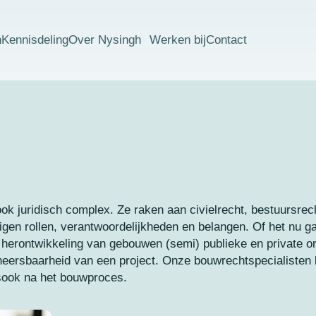
n
Kennisdeling
Over Nysingh
Werken bij
Contact
ook juridisch complex. Ze raken aan civielrecht, bestuursr
eigen rollen, verantwoordelijkheden en belangen. Of het nu g
 herontwikkeling van gebouwen (semi) publieke en private or
eheersbaarheid van een project. Onze bouwrechtspecialisten 
lsook na het bouwproces.