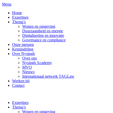
Menu
Home
Expertises
Thema’s
Wonen en omgeving
Duurzaamheid en energie
Digitalisering en innovatie
Governance en compliance
Onze mensen
Kennisdeling
Over Nysingh
Over ons
Nysingh Academy
MVO
Nieuws
Internationaal netwerk TAGLaw
Werken bij
Contact
Expertises
Thema’s
Wonen en omgeving