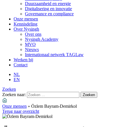
Duurzaamheid en energie
Digitalisering en innovatie
Governance en compliance
Onze mensen
Kennisdeling
Over Nysingh
Over ons
Nysingh Academy
MVO
Nieuws
Internationaal netwerk TAGLaw
Werken bij
Contact
NL
EN
Zoeken
Zoeken naar:
Onze mensen
»
Özlem Bayram-Demirkol
Terug naar overzicht