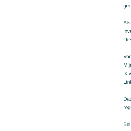
gec
Als
inv
cli
Voo
Mij
ik 
Lin
Dat
reg
Bel