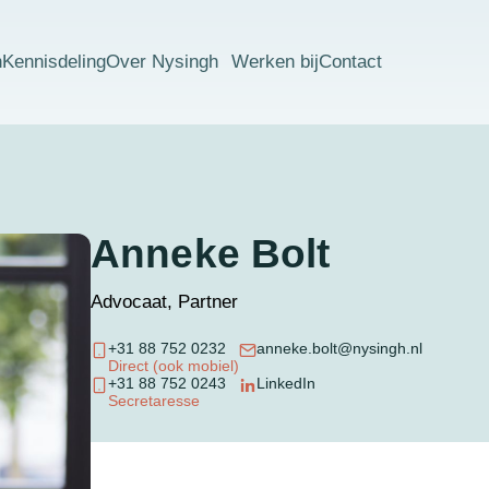
n
Kennisdeling
Over Nysingh
Werken bij
Contact
Anneke Bolt
Advocaat, Partner
+31 88 752 0232
anneke.bolt@nysingh.nl
Direct (ook mobiel)
+31 88 752 0243
LinkedIn
Secretaresse