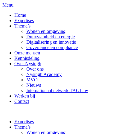
Menu
Home
Expertises
Thema’s
Wonen en omgeving
Duurzaamheid en energie
Digitalisering en innovatie
Governance en compliance
Onze mensen
Kennisdeling
Over Nysingh
Over ons
Nysingh Academy
MVO
Nieuws
Internationaal netwerk TAGLaw
Werken bij
Contact
Expertises
Thema’s
Wonen en omgeving