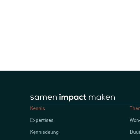
Kennis
The
Expertises
Wone
Kennisdeling
Duur