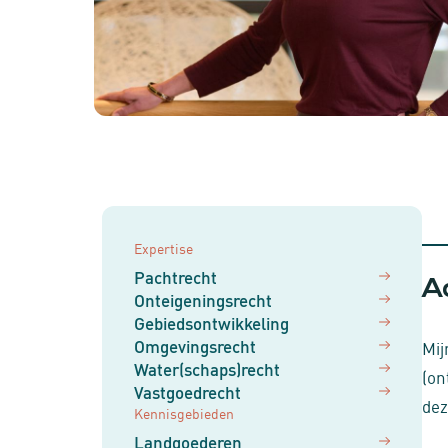
Expertise
Pachtrecht
A
Onteigeningsrecht
Gebiedsontwikkeling
Omgevingsrecht
Mij
Water(schaps)recht
(on
Vastgoedrecht
dez
Kennisgebieden
Landgoederen