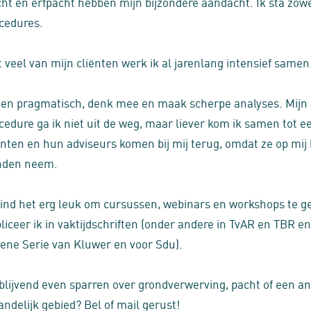
ht en erfpacht hebben mijn bijzondere aandacht. Ik sta zowel
cedures.
 veel van mijn cliënten werk ik al jarenlang intensief samen
ben pragmatisch, denk mee en maak scherpe analyses. Mijn a
cedure ga ik niet uit de weg, maar liever kom ik samen tot e
ënten en hun adviseurs komen bij mij terug, omdat ze op mi
nden neem.
vind het erg leuk om cursussen, webinars en workshops te ge
liceer ik in vaktijdschriften (onder andere in TvAR en TBR 
ene Serie van Kluwer en voor Sdu).
jblijvend even sparren over grondverwerving, pacht of een a
landelijk gebied? Bel of mail gerust!