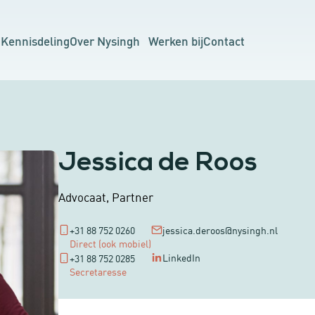
n
Kennisdeling
Over Nysingh
Werken bij
Contact
Jessica de Roos
Advocaat, Partner
+31 88 752 0260
jessica.deroos@nysingh.nl
Direct (ook mobiel)
LinkedIn
+31 88 752 0285
Secretaresse