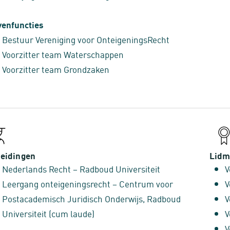
enfuncties
Bestuur Vereniging voor OnteigeningsRecht
Voorzitter team Waterschappen
Voorzitter team Grondzaken
eidingen
Lidm
Nederlands Recht – Radboud Universiteit
V
Leergang onteigeningsrecht – Centrum voor
V
Postacademisch Juridisch Onderwijs, Radboud
V
Universiteit (cum laude)
V
V