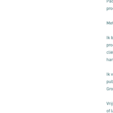
Pac
pro
Met
Ik 
pro
cli
ha
Ik 
pub
Gro
Vri
of 