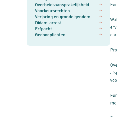
Een
Overheidsaansprakelijkheid
Voorkeursrechten
Verjaring en grondeigendom
Wat
Didam-arrest
erv
Erfpacht
Gedoogplichten
o.a
Pro
Ove
afs
voo
Een
mog