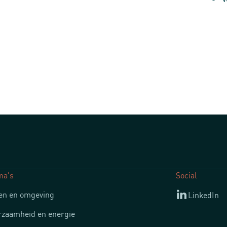
ma's
Social
n en omgeving
LinkedIn
zaamheid en energie